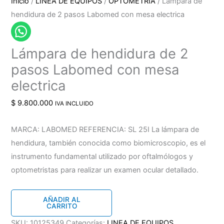
Inicio
/
LINEA DE EQUIPOS
/
OPTOMETRIA
/ Lámpara de
hendidura de 2 pasos Labomed con mesa electrica
Lámpara de hendidura de 2
pasos Labomed con mesa
electrica
$
9.800.000
IVA INCLUIDO
MARCA: LABOMED REFERENCIA: SL 25I La lámpara de
hendidura, también conocida como biomicroscopio, es el
instrumento fundamental utilizado por oftalmólogos y
optometristas para realizar un examen ocular detallado.
Lámpara
AÑADIR AL
CARRITO
de
hendidura
SKU:
10125349
Categorías:
LINEA DE EQUIPOS
,