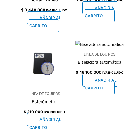
portatil luz led
$
18.700.000
IVA INCLUIDO
AÑADIR AL
$
3.440.000
IVA INCLUIDO
CARRITO
AÑADIR AL
CARRITO
LINEA DE EQUIPOS
Biseladora automática
$
46.100.000
IVA INCLUIDO
AÑADIR AL
CARRITO
LINEA DE EQUIPOS
Esferómetro
$
210.000
IVA INCLUIDO
AÑADIR AL
CARRITO