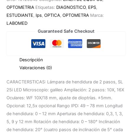
de
OPTOMETRIA
Etiquetas:
DIAGNOSTICO
,
EPS
,
2
ESTUDIANTE
,
Ips
,
OPTICA
,
OPTOMETRA
Marca:
pasos
LABOMED
Labomed
Guaranteed Safe Checkout
con
mesa
electrica
Descripción
cantidad
Valoraciones (0)
CARACTERSTICAS: Lámpara de hendidura de 2 pasos, SL
25i LED Microscopio: galileo Ampliación: 2 pasos: 10X, 16X
Oculares: WF 10X/18 mm, ajuste de dioptrías. ±5mm.
Opcional: 12,5x opcional Rango IPD: 49 – 78 mm Longitud
de hendidura: 0 – 12 mm Aperturas de hendidura: 0,3, 1, 3,
5, 9 y 12 mm Rotación de hendidura: 0 – 180° Inclinación
de hendidura: 20° (cuatro pasos de inclinación de 5° cada