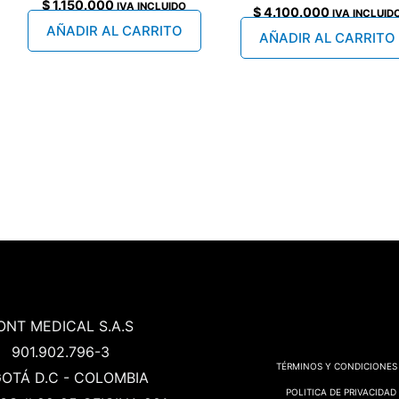
$
1.150.000
IVA INCLUIDO
$
4.100.000
IVA INCLUID
AÑADIR AL CARRITO
AÑADIR AL CARRITO
ONT MEDICAL S.A.S
901.902.796-3
TÉRMINOS Y CONDICIONES
OTÁ D.C - COLOMBIA
POLITICA DE PRIVACIDAD