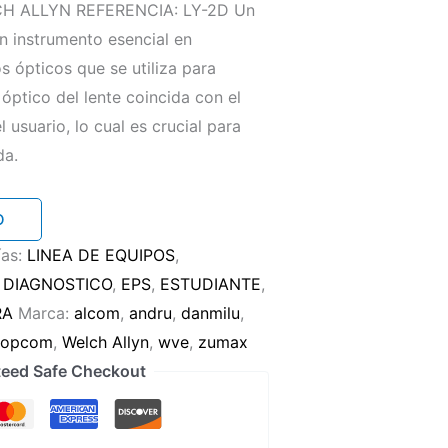
H ALLYN REFERENCIA: LY-2D Un
un instrumento esencial en
s ópticos que se utiliza para
 óptico del lente coincida con el
l usuario, lo cual es crucial para
da.
O
ías:
LINEA DE EQUIPOS
,
:
DIAGNOSTICO
,
EPS
,
ESTUDIANTE
,
RA
Marca:
alcom
,
andru
,
danmilu
,
topcom
,
Welch Allyn
,
wve
,
zumax
eed Safe Checkout