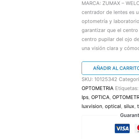
MARCA: ZUMAX – WELC
centrador de lentes es 
optometría y laboratorio
garantizar que el centro
centro pupilar del ojo de
una visión clara y cómo
Centrador
AÑADIR AL CARRIT
de
SKU:
10125342
Categor
lentes
OPTOMETRIA
Etiquetas
cantidad
Ips
,
OPTICA
,
OPTOMET
luxvision
,
optical
,
silux
,
Guarant