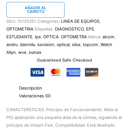
Tonometro
AÑADIR AL
CARRITO
de
aplanación
SKU:
10125351
Categorías:
LINEA DE EQUIPOS
,
T-
OPTOMETRIA
Etiquetas:
DIAGNOSTICO
,
EPS
,
170
ESTUDIANTE
,
Ips
,
OPTICA
,
OPTOMETRA
Marca:
alcom
,
cantidad
andru
,
danmilu
,
luxvision
,
optical
,
silux
,
topcom
,
Welch
Allyn
,
wve
,
zumax
Guaranteed Safe Checkout
Descripción
Valoraciones (0)
CARACTERSTICAS: Principio de Funcionamiento: Mide la
PIO aplanando una pequeña área de la córnea, siguiendo el
principio de Imbert-Fick. Compatibilidad: Está diseñado