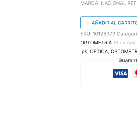
MARCA: NACIONAL REFE
Silla
AÑADIR AL CARRIT
consultorio
SKU:
10125373
Categor
con
OPTOMETRIA
Etiquetas
espaldar
Ips
,
OPTICA
,
OPTOMET
cantidad
Guarant