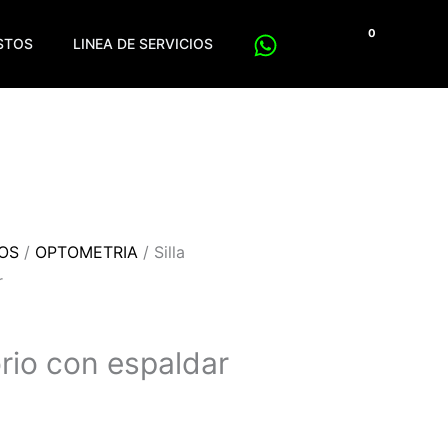
$
0
ESTOS
LINEA DE SERVICIOS
POS
/
OPTOMETRIA
/ Silla
r
orio con espaldar