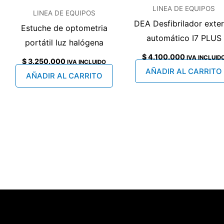
LINEA DE EQUIPOS
LINEA DE EQUIPOS
DEA Desfibrilador exte
Estuche de optometria
automático I7 PLUS
portátil luz halógena
$
4.100.000
IVA INCLUID
$
3.250.000
IVA INCLUIDO
AÑADIR AL CARRITO
AÑADIR AL CARRITO