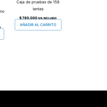
Caja de pruebas de 158
lentes
rno
$
780.000
IVA INCLUIDO
AÑADIR AL CARRITO
O