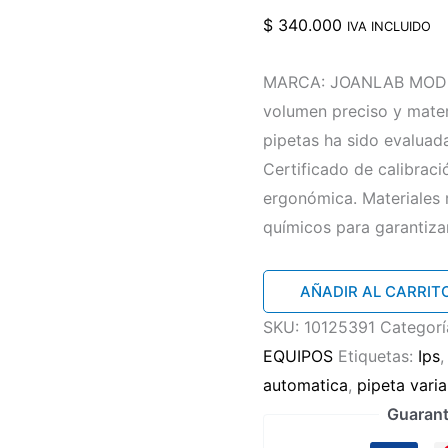
$
340.000
IVA INCLUIDO
MARCA: JOANLAB MODEL
volumen preciso y materi
pipetas ha sido evalua
Certificado de calibraci
ergonómica. Materiales 
químicos para garantizar
Micropipeta
AÑADIR AL CARRIT
de
SKU:
10125391
Categorí
volumen
EQUIPOS
Etiquetas:
Ips
variable
automatica
,
pipeta varia
capacidad
Guarant
de