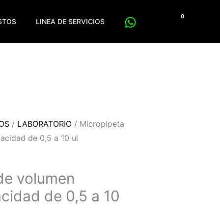
$
0
ESTOS
LINEA DE SERVICIOS
POS
/
LABORATORIO
/ Micropipeta
acidad de 0,5 a 10 ul
de volumen
acidad de 0,5 a 10