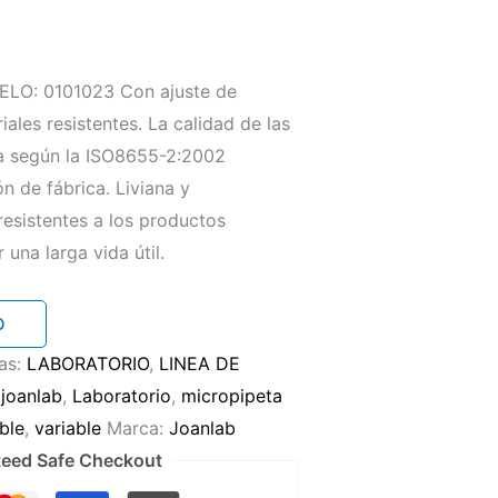
O: 0101023 Con ajuste de
ales resistentes. La calidad de las
da según la ISO8655-2:2002
ón de fábrica. Liviana y
resistentes a los productos
 una larga vida útil.
O
as:
LABORATORIO
,
LINEA DE
,
joanlab
,
Laboratorio
,
micropipeta
ble
,
variable
Marca:
Joanlab
eed Safe Checkout