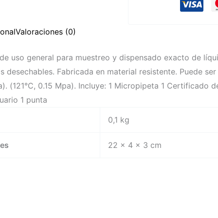
0,5
a
ional
Valoraciones (0)
10
ul
e uso general para muestreo y dispensado exacto de líqui
cantidad
 desechables. Fabricada en material resistente. Puede ser 
a). (121°C, 0.15 Mpa). Incluye: 1 Micropipeta 1 Certificado 
uario 1 punta
0,1 kg
nes
22 × 4 × 3 cm