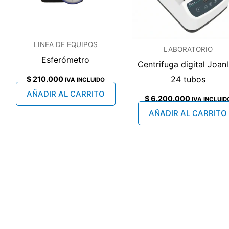
LINEA DE EQUIPOS
LABORATORIO
Esferómetro
Centrifuga digital Joan
24 tubos
$
210.000
IVA INCLUIDO
AÑADIR AL CARRITO
$
6.200.000
IVA INCLUID
AÑADIR AL CARRITO