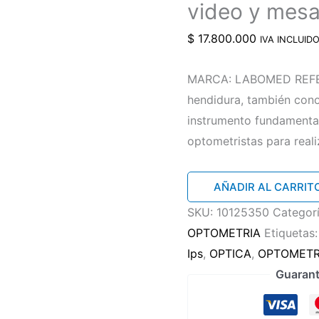
video y mesa
$
17.800.000
IVA INCLUID
MARCA: LABOMED REFER
hendidura, también con
instrumento fundamental
optometristas para real
Lámpara
AÑADIR AL CARRIT
de
SKU:
10125350
Categor
hendidura
OPTOMETRIA
Etiquetas
de
Ips
,
OPTICA
,
OPTOMET
5
Guarant
pasos
Labomed