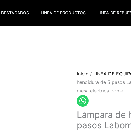
DESTACADOS
LINEA DE PRODUCTOS
LINEA DE REPU
Inicio
/
LINEA DE EQUI
hendidura de 5 pasos L
mesa electrica doble
Lámpara de 
pasos Labom