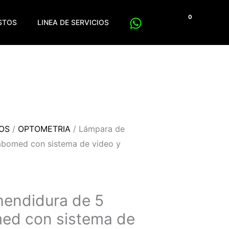
$
0
ESTOS
LINEA DE SERVICIOS
POS
/
OPTOMETRIA
/ Lámpara de
abomed con sistema de video y
hendidura de 5
ed con sistema de