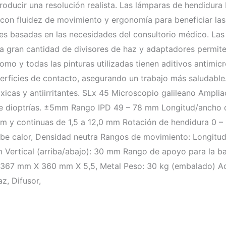
producir una resolución realista. Las lámparas de hendidu
con fluidez de movimiento y ergonomía para beneficiar las
s basadas en las necesidades del consultorio médico. Las 
a gran cantidad de divisores de haz y adaptadores permite
lomo y todas las pinturas utilizadas tienen aditivos antimic
perficies de contacto, asegurando un trabajo más saludable
xicas y antiirritantes. SLx 45 Microscopio galileano Amplia
de dioptrías. ±5mm Rango IPD 49 – 78 mm Longitud/ancho 
 mm y continuas de 1,5 a 12,0 mm Rotación de hendidura 0 – 
orbe calor, Densidad neutra Rangos de movimiento: Longitud
m Vertical (arriba/abajo): 30 mm Rango de apoyo para la ba
 367 mm X 360 mm X 5,5, Metal Peso: 30 kg (embalado) Ac
az, Difusor,