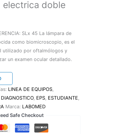
 electrica doble
O
ENCIA: SLx 45 La lámpara de
ocida como biomicroscopio, es el
 utilizado por oftalmólogos y
izar un examen ocular detallado.
O
ías:
LINEA DE EQUIPOS
,
:
DIAGNOSTICO
,
EPS
,
ESTUDIANTE
,
RA
Marca:
LABOMED
eed Safe Checkout