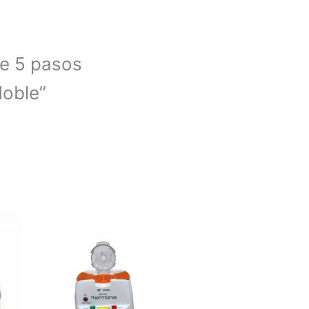
de 5 pasos
doble”